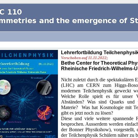
Lehrerfortbildung Teilchenphysi
V
erschoben auf 11.11.2022;
Bethe Center for Theoretical Phy
Rheinische Friedrich-Wilhelms-U
Nicht zuletzt durch die spektakulären 
(LHC) am CERN zum Higgs-Boson i
modernen Teilchenphysik geweckt wo
Welche Rolle spielt es für unser V
Abständen? Was sind Quarks und w
Materie? Was hat Kosmologie mit Tei
gibt es jetzt noch zu lösen?
Diese und viele weitere spannende F
besprochen. Ausserdem werden einfach
der Bonner Physikshow), vorgestellt,
der Teilchenphysik Schülern näher zu b