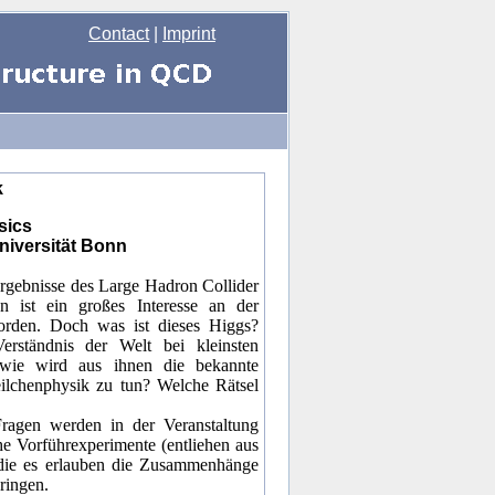
Contact
|
Imprint
k
sics
niversität Bonn
Ergebnisse des Large Hadron Collider
st ein großes Interesse an der
rden. Doch was ist dieses Higgs?
erständnis der Welt bei kleinsten
ie wird aus ihnen die bekannte
lchenphysik zu tun? Welche Rätsel
ragen werden in der Veranstaltung
e Vorführexperimente (entliehen aus
 die es erlauben die Zusammenhänge
ringen.