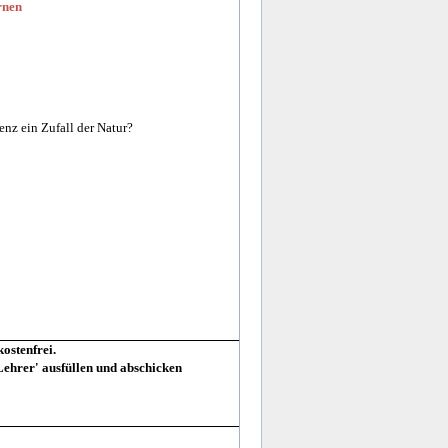
rnen
enz ein Zufall der Natur?
__________________________________________________
kostenfrei.
hrer' ausfüllen und abschicken
__________________________________________________