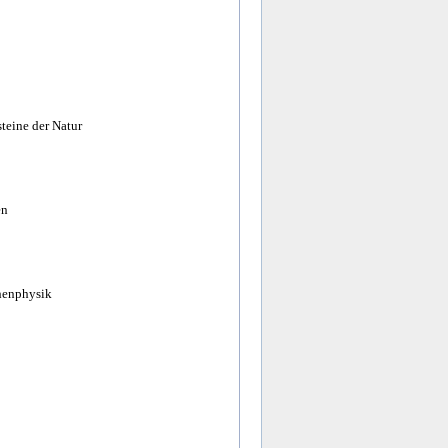
teine der Natur
en
henphysik