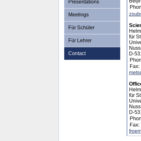
Beiji
Presentations
Phon
zoubs
Meetings
Scien
Für Schüler
Helmh
für S
Für Lehrer
Unive
Nuss
Contact
D-53
Phon
Fax:
metsc
Offic
Helmh
für S
Unive
Nuss
D-53
Phon
Fax:
froe