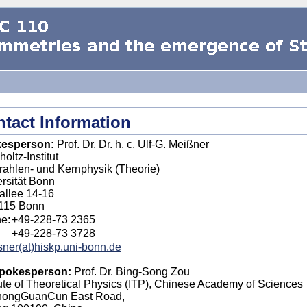
tact Information
esperson:
Prof. Dr. Dr. h. c. Ulf-G. Meißner
oltz-Institut
trahlen- und Kernphysik (Theorie)
rsität Bonn
allee 14-16
115 Bonn
e:
+49-228-73 2365
+49-228-73 3728
ner(at)hiskp.uni-bonn.de
pokesperson:
Prof. Dr. Bing-Song Zou
tute of Theoretical Physics (ITP), Chinese Academy of Sciences
hongGuanCun East Road,