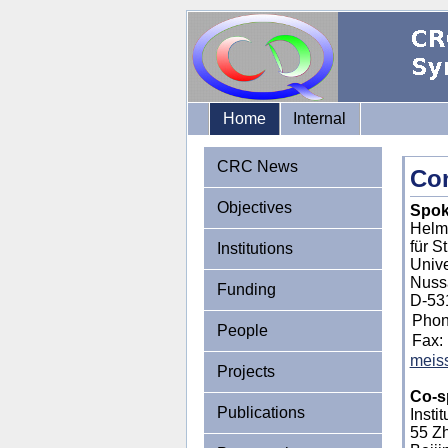
Home
Internal
CRC News
Con
Objectives
Spok
Helmh
für S
Institutions
Unive
Nuss
Funding
D-53
Phon
People
Fax:
meiss
Projects
Co-s
Publications
Insti
55 Z