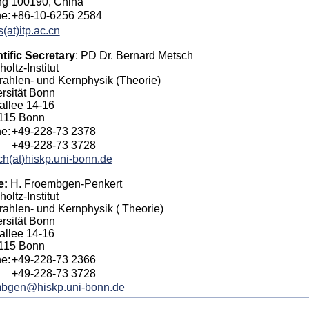
ng 100190, China
e:
+86-10-6256 2584
(at)itp.ac.cn
tific Secretary
: PD Dr. Bernard Metsch
oltz-Institut
trahlen- und Kernphysik (Theorie)
rsität Bonn
allee 14-16
115 Bonn
e:
+49-228-73 2378
+49-228-73 3728
h(at)hiskp.uni-bonn.de
e:
H. Froembgen-Penkert
oltz-Institut
trahlen- und Kernphysik ( Theorie)
rsität Bonn
allee 14-16
115 Bonn
e:
+49-228-73 2366
+49-228-73 3728
mbgen@hiskp.uni-bonn.de