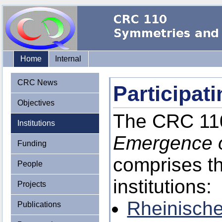
Home
Internal
CRC News
Participati
Objectives
The CRC 1
Institutions
Emergence o
Funding
comprises the
People
institutions:
Projects
Rheinische
Publications